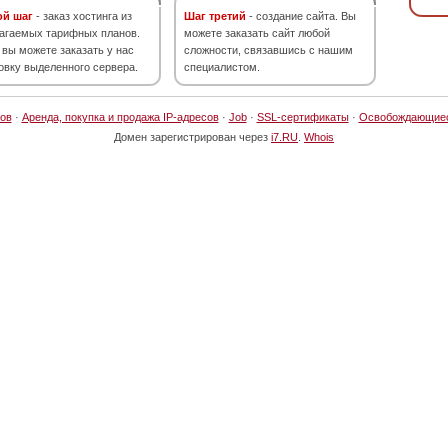
ой шаг
- заказ хостинга из
Шаг третий
- создание сайта. Вы
агаемых тарифных планов.
можете заказать сайт любой
 вы можете заказать у нас
сложности, связавшись с нашим
овку выделенного сервера.
специалистом.
ов
·
Аренда, покупка и продажа IP-адресов
·
Job
·
SSL-сертификаты
·
Освобождающие
Домен зарегистрирован через
i7.RU
.
Whois