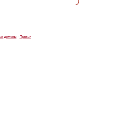
ся домены
·
Прокси