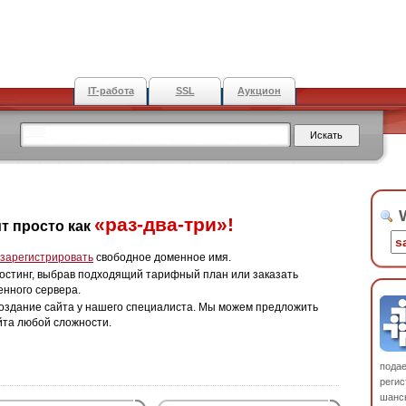
IT-работа
SSL
Аукцион
W
«раз-два-три»!
т просто как
зарегистрировать
свободное доменное имя.
остинг, выбрав подходящий тарифный план или заказать
енного сервера.
оздание сайта у нашего специалиста. Мы можем предложить
йта любой сложности.
пода
регис
шанс