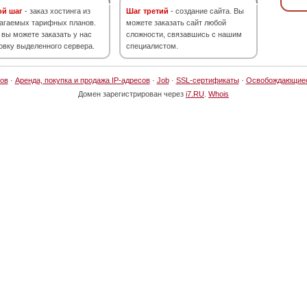
ой шаг
- заказ хостинга из
Шаг третий
- создание сайта. Вы
агаемых тарифных планов.
можете заказать сайт любой
 вы можете заказать у нас
сложности, связавшись с нашим
овку выделенного сервера.
специалистом.
ов
·
Аренда, покупка и продажа IP-адресов
·
Job
·
SSL-сертификаты
·
Освобождающие
Домен зарегистрирован через
i7.RU
.
Whois