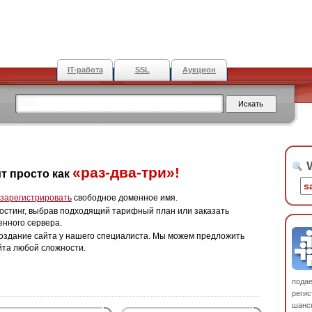
IT-работа
SSL
Аукцион
W
«раз-два-три»!
т просто как
зарегистрировать
свободное доменное имя.
остинг, выбрав подходящий тарифный план или заказать
енного сервера.
оздание сайта у нашего специалиста. Мы можем предложить
йта любой сложности.
пода
регис
шанс