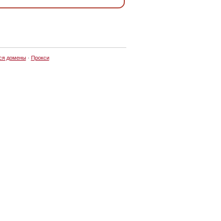
ся домены
·
Прокси